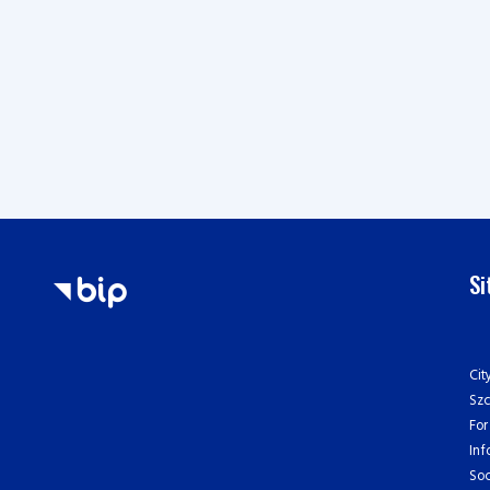
S
Cit
Sz
For
Inf
Soc