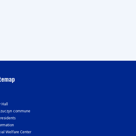
itemap
y Hall
czuczyn commune
 residents
ormation
ial Welfare Center