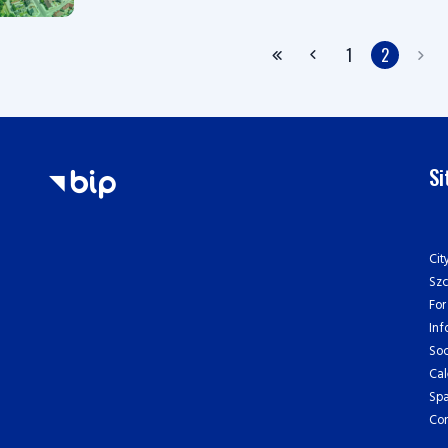
1
2
S
Cit
Sz
For
Inf
Soc
Cal
Spa
Con