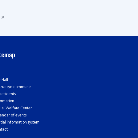
itemap
y Hall
czuczyn commune
 residents
ormation
ial Welfare Center
endar of events
tial information system
tact