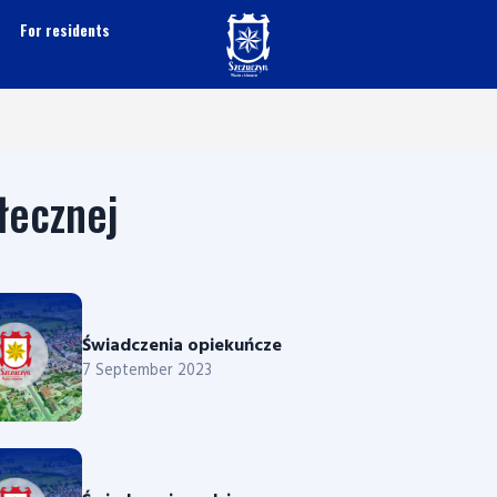
For residents
łecznej
Świadczenia opiekuńcze
7 September 2023