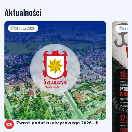
Aktualności
31 lipca 2026
29 li
Zwrot podatku akcyzowego 2026 - II