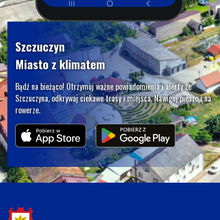
Szczuczyn
Miasto z klimatem
Bądź na bieżąco! Otrzymuj ważne powiadomienia i alerty ze
Szczuczyna, odkrywaj ciekawe trasy i miejsca. Nawiguj pieszo i na
rowerze.