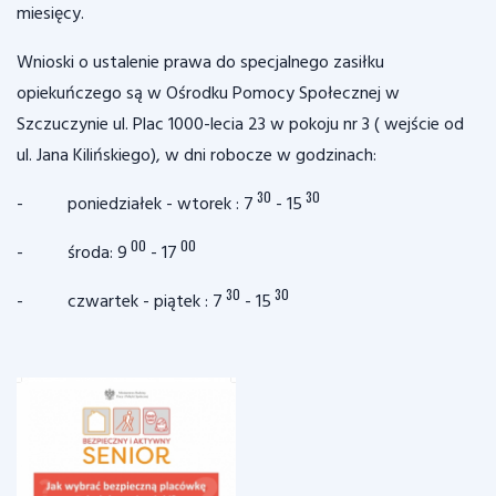
miesięcy.
Wnioski o ustalenie prawa do specjalnego zasiłku
opiekuńczego są w Ośrodku Pomocy Społecznej w
Szczuczynie ul. Plac 1000-lecia 23 w pokoju nr 3 ( wejście od
ul. Jana Kilińskiego), w dni robocze w godzinach:
30
30
- poniedziałek - wtorek : 7
- 15
00
00
- środa: 9
- 17
30
30
- czwartek - piątek : 7
- 15