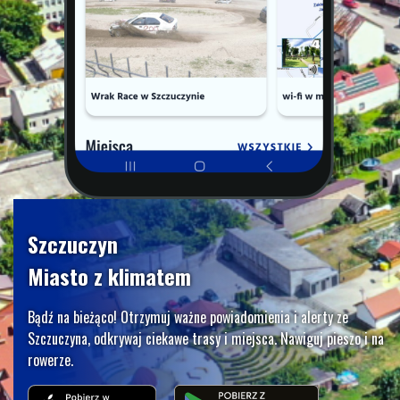
Szczuczyn
Miasto z klimatem
Bądź na bieżąco! Otrzymuj ważne powiadomienia i alerty ze
Szczuczyna, odkrywaj ciekawe trasy i miejsca. Nawiguj pieszo i na
rowerze.