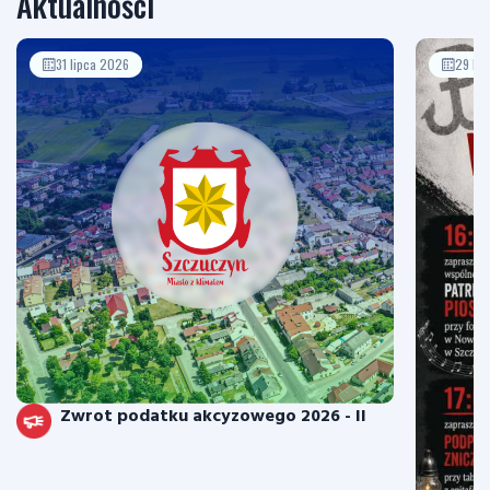
Aktualności
31 lipca 2026
29 li
Zwrot podatku akcyzowego 2026 - II