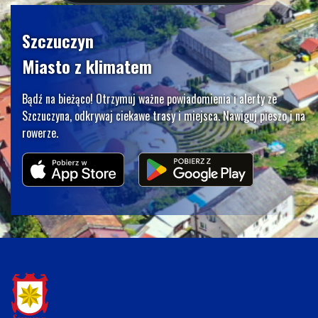
Szczuczyn
Miasto z klimatem
Bądź na bieżąco! Otrzymuj ważne powiadomienia i alerty ze
Szczuczyna, odkrywaj ciekawe trasy i miejsca. Nawiguj pieszo i na
rowerze.