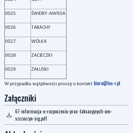
0025
ŚWIDRY-AWISSA
0026
TARACHY
0027
WÓLKA
0028
ZACIECZKI
0029
ZAŁUSKI
biuro@las-r.pl
W przypadku wątpliwości proszę o kontakt
Załączniki
67-informacja-o-rozpoczeciu-prac-taksacyjnych-um-
szczuczyn-sig.pdf