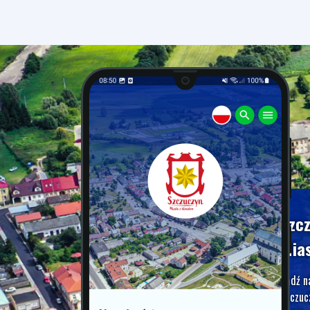
Szc
Mia
Bądź n
Szczucz