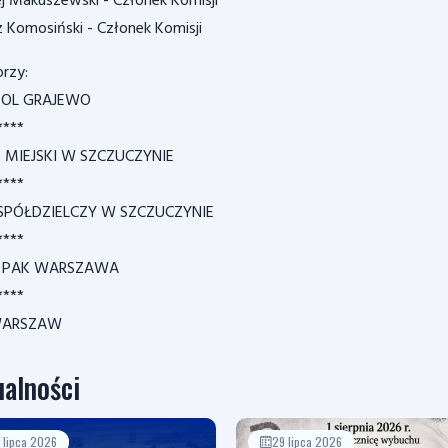
j Makuszewski - Członek Komisji
z Komosiński - Członek Komisji
rzy:
OL GRAJEWO
****
 MIEJSKI W SZCZUCZYNIE
****
SPÓŁDZIELCZY W SZCZUCZYNIE
****
 PAK WARSZAWA
****
WARSZAW
alności
1 lipca 2026
29 lipca 2026