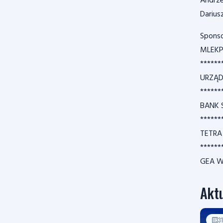
Andrze
Darius
Sponso
MLEKP
******
URZĄD
******
BANK 
******
TETRA
******
GEA 
Aktu
3