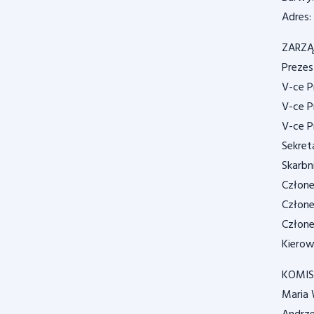
Adres:
ZARZĄ
Prezes
V-ce P
V-ce P
V-ce P
Sekret
Skarbni
Człone
Człone
Człone
Kierow
KOMIS
Maria 