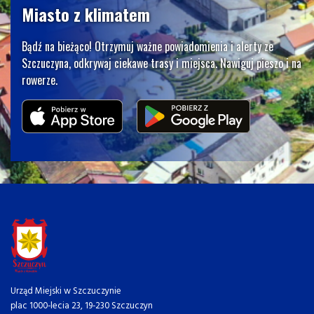
Miasto z klimatem
Bądź na bieżąco! Otrzymuj ważne powiadomienia i alerty ze
Szczuczyna, odkrywaj ciekawe trasy i miejsca. Nawiguj pieszo i na
rowerze.
Urząd Miejski w Szczuczynie
plac 1000-lecia 23, 19-230 Szczuczyn