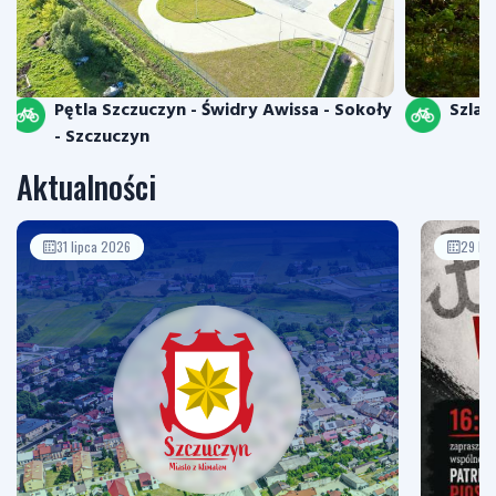
Pętla Szczuczyn - Świdry Awissa - Sokoły
Szla
- Szczuczyn
Aktualności
31 lipca 2026
29 li