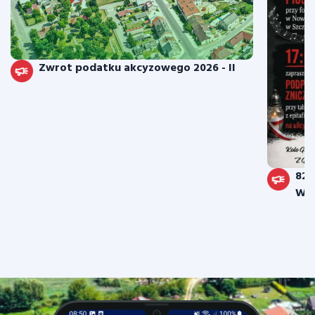
Zwrot podatku akcyzowego 2026 - II
82.
War