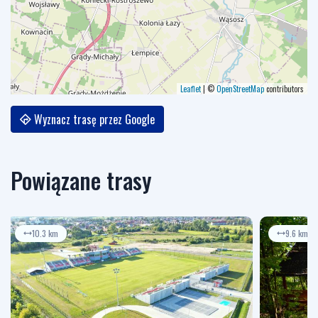
Leaflet
|
©
OpenStreetMap
contributors
Wyznacz trasę przez Google
Powiązane trasy
10.3 km
9.6 km