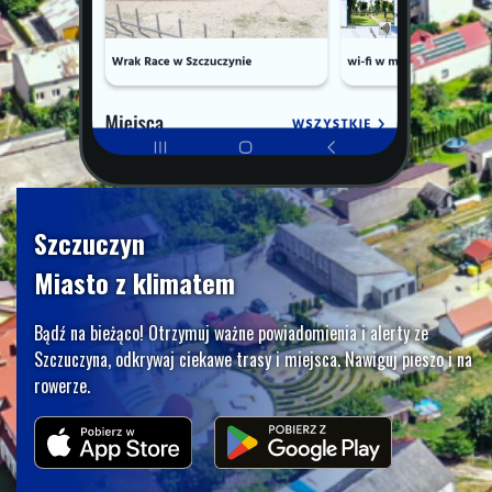
Szczuczyn
Miasto z klimatem
Bądź na bieżąco! Otrzymuj ważne powiadomienia i alerty ze
Szczuczyna, odkrywaj ciekawe trasy i miejsca. Nawiguj pieszo i na
rowerze.