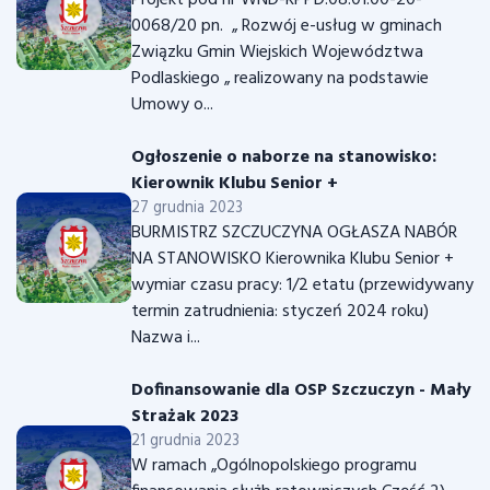
Projekt pod nr WND-RPPD.08.01.00-20-
0068/20 pn. „ Rozwój e-usług w gminach
Związku Gmin Wiejskich Województwa
Podlaskiego „ realizowany na podstawie
Umowy o...
Ogłoszenie o naborze na stanowisko:
Kierownik Klubu Senior +
27 grudnia 2023
BURMISTRZ SZCZUCZYNA OGŁASZA NABÓR
NA STANOWISKO Kierownika Klubu Senior +
wymiar czasu pracy: 1/2 etatu (przewidywany
termin zatrudnienia: styczeń 2024 roku)
Nazwa i...
Dofinansowanie dla OSP Szczuczyn - Mały
Strażak 2023
21 grudnia 2023
W ramach „Ogólnopolskiego programu