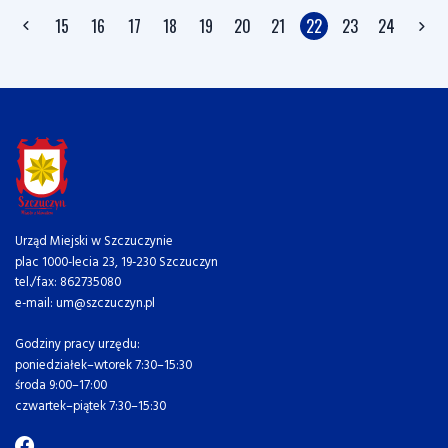
15
16
17
18
19
20
21
22
23
24
Urząd Miejski w Szczuczynie
plac 1000-lecia 23, 19-230 Szczuczyn
tel./fax: 862735080
e-mail: um@szczuczyn.pl
Godziny pracy urzędu:
poniedziałek–wtorek 7:30–15:30
środa 9:00–17:00
czwartek–piątek 7:30–15:30