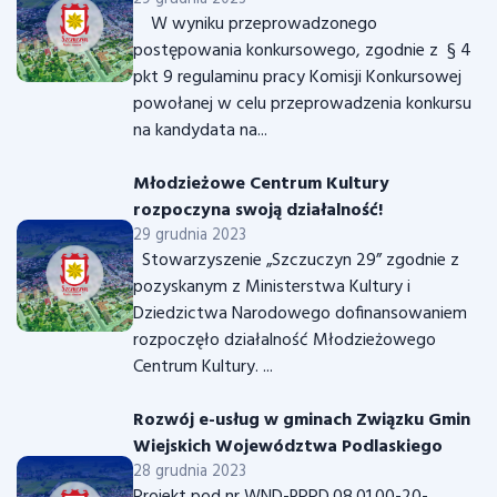
Biblioteki – Centrum Kultury w
W wyniku przeprowadzonego
Szczuczynie
postępowania konkursowego, zgodnie z § 4
pkt 9 regulaminu pracy Komisji Konkursowej
powołanej w celu przeprowadzenia konkursu
na kandydata na...
Młodzieżowe Centrum Kultury
rozpoczyna swoją działalność!
29 grudnia 2023
Stowarzyszenie „Szczuczyn 29” zgodnie z
pozyskanym z Ministerstwa Kultury i
Dziedzictwa Narodowego dofinansowaniem
rozpoczęło działalność Młodzieżowego
Centrum Kultury. ...
Rozwój e-usług w gminach Związku Gmin
Wiejskich Województwa Podlaskiego
28 grudnia 2023