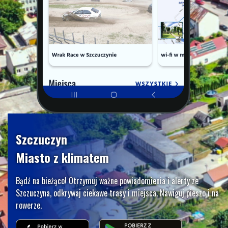
Szczuczyn
Miasto z klimatem
Bądź na bieżąco! Otrzymuj ważne powiadomienia i alerty ze
Szczuczyna, odkrywaj ciekawe trasy i miejsca. Nawiguj pieszo i na
rowerze.