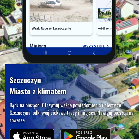
Szczuczyn
Miasto z klimatem
Bądź na bieżąco! Otrzymuj ważne powiadomienia i alerty ze
Szczuczyna, odkrywaj ciekawe trasy i miejsca. Nawiguj pieszo i na
rowerze.