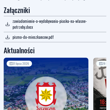
Załączniki
zawiadomienie-o-wydobywaniu-piasku-na-wlasne-
potrzeby.docx
pismo-do-mieszkancow.pdf
Aktualności
31 lipca 2026
29 li