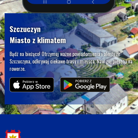
Szczuczyn
Miasto z klimatem
Bądź na bieżąco! Otrzymuj ważne powiadomienia i alerty ze
Szczuczyna, odkrywaj ciekawe trasy i miejsca. Nawiguj pieszo i na
rowerze.