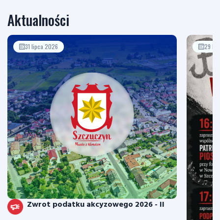
Aktualności
31 lipca 2026
29 li
Zwrot podatku akcyzowego 2026 - II