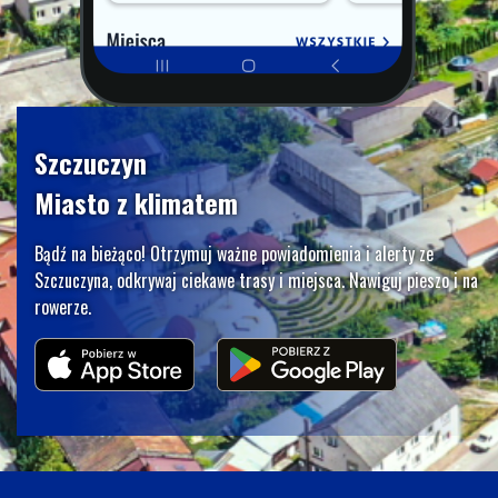
Szczuczyn
Miasto z klimatem
Bądź na bieżąco! Otrzymuj ważne powiadomienia i alerty ze
Szczuczyna, odkrywaj ciekawe trasy i miejsca. Nawiguj pieszo i na
rowerze.