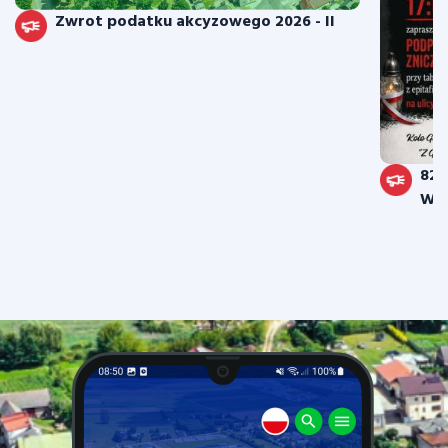
Zwrot podatku akcyzowego 2026 - II
82.
War