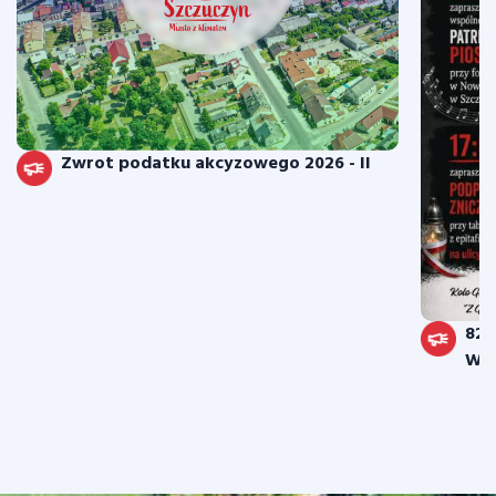
Zwrot podatku akcyzowego 2026 - II
82.
War