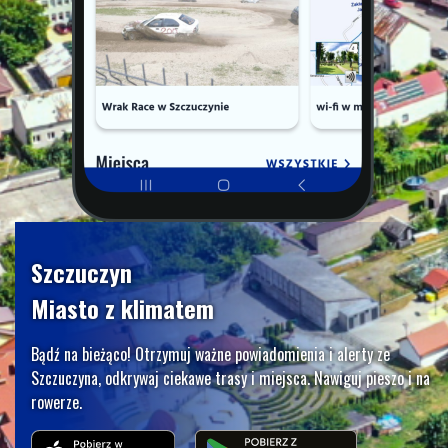
Szczuczyn
Miasto z klimatem
Bądź na bieżąco! Otrzymuj ważne powiadomienia i alerty ze
Szczuczyna, odkrywaj ciekawe trasy i miejsca. Nawiguj pieszo i na
rowerze.