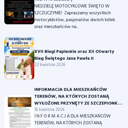
NIEDZIELĘ MOTOCYKLOWE ŚWIĘTO W
SZCZUCZYNIE! Zapraszamy wszystkich
motocyklistów, pasjonatów dwóch kółek
oraz mieszkańców na...
XVII Biegi Papieskie oraz XII Otwarty
Bieg Świętego Jana Pawła II
22 kwietnia 2026
INFORMACJA DLA MIESZKAŃCÓW
TERENÓW, NA KTÓRYCH ZOSTANĄ
WYŁOŻONE PRZYNĘTY ZE SZCZEPIONKĄ
DO ZWALCZANIA WŚCIEKLIZNY U
16 kwietnia 2026
I N F O R M A C J A DLA MIESZKAŃCÓW
DZIKICH LISÓW w akcji wiosennej 2026
TERENÓW, NA KTÓRYCH ZOSTANĄ
roku