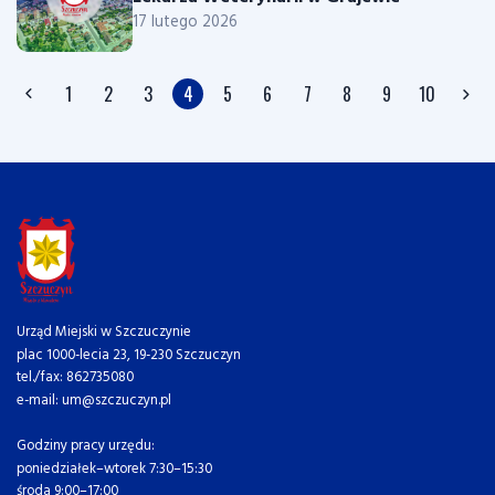
17 lutego 2026
1
2
3
4
5
6
7
8
9
10
Urząd Miejski w Szczuczynie
plac 1000-lecia 23, 19-230 Szczuczyn
tel./fax: 862735080
e-mail: um@szczuczyn.pl
Godziny pracy urzędu:
poniedziałek–wtorek 7:30–15:30
środa 9:00–17:00