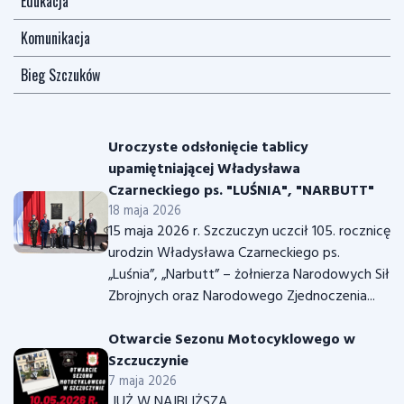
Edukacja
Komunikacja
Bieg Szczuków
Uroczyste odsłonięcie tablicy
upamiętniającej Władysława
Czarneckiego ps. "LUŚNIA", "NARBUTT"
18 maja 2026
15 maja 2026 r. Szczuczyn uczcił 105. rocznicę
urodzin Władysława Czarneckiego ps.
„Luśnia”, „Narbutt” – żołnierza Narodowych Sił
Zbrojnych oraz Narodowego Zjednoczenia...
Otwarcie Sezonu Motocyklowego w
Szczuczynie
7 maja 2026
JUŻ W NAJBLIŻSZĄ