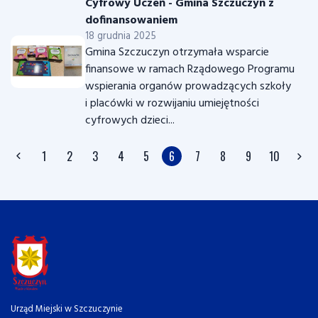
Cyfrowy Uczeń - Gmina Szczuczyn z
dofinansowaniem
18 grudnia 2025
Gmina Szczuczyn otrzymała wsparcie
finansowe w ramach Rządowego Programu
wspierania organów prowadzących szkoły
i placówki w rozwijaniu umiejętności
cyfrowych dzieci...
1
2
3
4
5
6
7
8
9
10
Urząd Miejski w Szczuczynie