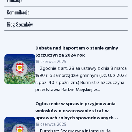
Edukacja
Komunikacja
Bieg Szczuków
Debata nad Raportem o stanie gminy
Szczuczyn za 2024 rok
18 czerwca 2025
Zgodnie z art. 28 aa ustawy z dnia 8 marca
1990 r. o samorządzie gminnym (Dz. U. z 2023
r. poz. 40 z późn. zm.) Burmistrz Szczuczyna
przedstawia Radzie Miejskiej w...
Ogłoszenie w sprawie przyjmowania
wniosków o oszacowanie strat w
uprawach rolnych spowodowanych
przymrozkami wiosennymi
18 czerwca 2025
Burmistrz Szczuczyna informuje, że