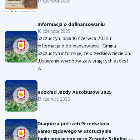
2025
17 czerwca 2025
Informacja o dofinansowaniu
16 czerwca 2025
Szczuczyn, dnia 16 czerwca 2025 r.
Informacja o dofinansowaniu Gmina
Szczuczyn informuje, że przedsięwzięcie pn.
„Usuwanie wyrobów zawierających azbest
w...
Rozkład Jazdy Autobusów 2025
13 czerwca 2025
Diagnoza potrzeb Przedszkola
Samorządowego w Szczuczynie
funkcjonującego przy Zespole Szkolno-