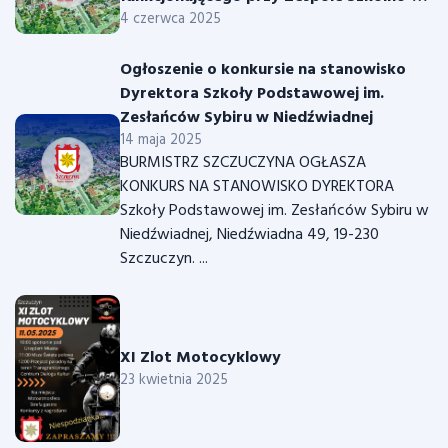
Przedszkolnym w Szczuczynie
4 czerwca 2025
Ogłoszenie o konkursie na stanowisko
Dyrektora Szkoły Podstawowej im.
Zesłańców Sybiru w Niedźwiadnej
14 maja 2025
BURMISTRZ SZCZUCZYNA OGŁASZA
KONKURS NA STANOWISKO DYREKTORA
Szkoły Podstawowej im. Zesłańców Sybiru w
Niedźwiadnej, Niedźwiadna 49, 19-230
Szczuczyn. ...
XI Zlot Motocyklowy
23 kwietnia 2025