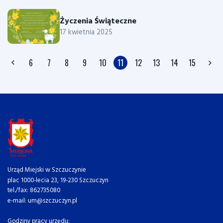
Życzenia Świąteczne
17 kwietnia 2025
6
7
8
9
10
11
12
13
14
15
Urząd Miejski w Szczuczynie
plac 1000-lecia 23, 19-230 Szczuczyn
tel./fax: 862735080
e-mail: um@szczuczyn.pl
Godziny pracy urzędu: